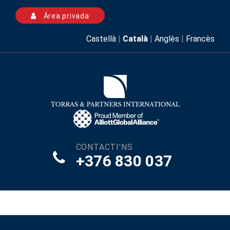
Área privada
Castellà
|
Català
|
Anglès
|
Francès
CONTACTI'NS
+376 830 037