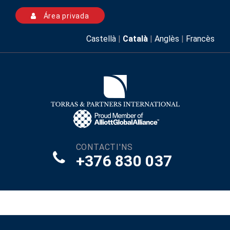
Área privada
Castellà
|
Català
|
Anglès
|
Francès
CONTACTI'NS
+376 830 037