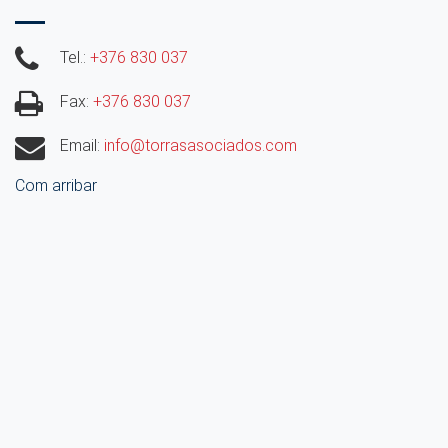
Tel.:
+376 830 037
Fax:
+376 830 037
Email:
info@torrasasociados.com
Com arribar