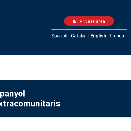
Private area
Spanish
|
Catalan
|
English
|
French
|
spanyol
extracomunitaris