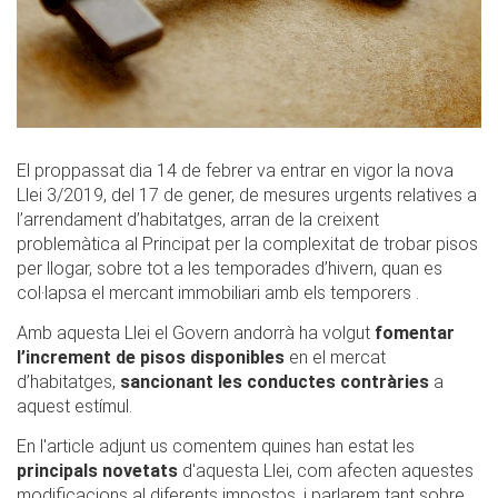
El proppassat dia 14 de febrer va entrar en vigor la nova
Llei 3/2019, del 17 de gener, de mesures urgents relatives a
l’arrendament d’habitatges, arran de la creixent
problemàtica al Principat per la complexitat de trobar pisos
per llogar, sobre tot a les temporades d’hivern, quan es
col·lapsa el mercant immobiliari amb els temporers .
Amb aquesta Llei el Govern andorrà ha volgut
fomentar
l’increment de pisos disponibles
en el mercat
d’habitatges,
sancionant les conductes contràries
a
aquest estímul.
En l'article adjunt us comentem quines han estat les
principals novetats
d'aquesta Llei, com afecten aquestes
modificacions al diferents impostos, i parlarem tant sobre