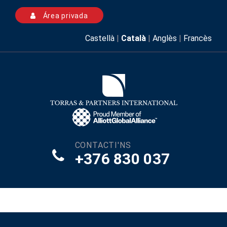
Área privada
Castellà
|
Català
|
Anglès
|
Francès
CONTACTI'NS
+376 830 037