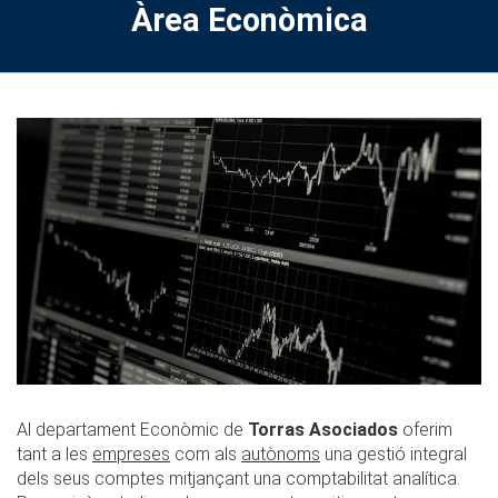
Àrea Econòmica
Al departament Econòmic de
Torras Asociados
oferim
tant a les
empreses
com als
autònoms
una gestió integral
dels seus comptes mitjançant una comptabilitat analítica.