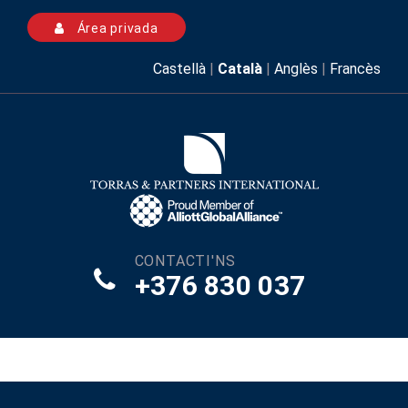
Área privada
Castellà
|
Català
|
Anglès
|
Francès
CONTACTI'NS
+376 830 037