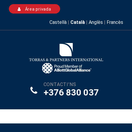
Área privada
Castellà
|
Català
|
Anglès
|
Francès
CONTACTI'NS
+376 830 037