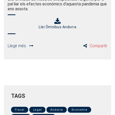
pal·liar els efectes econòmics d’aquesta pandèmia que
ens assota.
Llei Òmnibus Andorra
Llegir més
Compartir
TAGS
Fiscal
Legal
Andorra
Economia