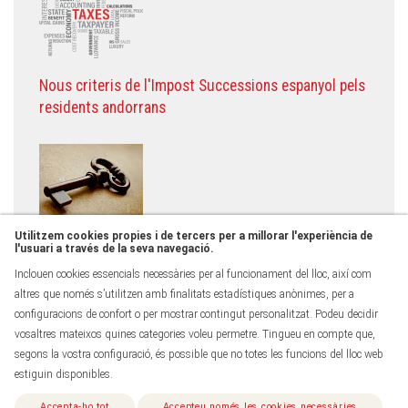
Nous criteris de l'Impost Successions espanyol pels
residents andorrans
Utilitzem cookies propies i de tercers per a millorar l'experiència de
Modificacions de la Llei d'Arrendaments de Finques
l'usuari a través de la seva navegació.
Urbanes d'Andorra
Inclouen cookies essencials necessàries per al funcionament del lloc, així com
altres que només s’utilitzen amb finalitats estadístiques anònimes, per a
configuracions de confort o per mostrar contingut personalitzat. Podeu decidir
vosaltres mateixos quines categories voleu permetre. Tingueu en compte que,
segons la vostra configuració, és possible que no totes les funcions del lloc web
estiguin disponibles.
Tots els drets reservats - ® 2026 - Torras & Partners -
Canal
de denúncies
Accepta-ho tot
Accepteu només les cookies necessàries